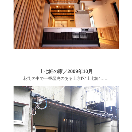
上七軒の家
／
2009年10月
花街の中で一番歴史のある上京区“上七軒”……